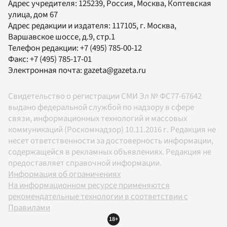
Адрес учредителя: 125239, Россия, Москва, Коптевская
улица, дом 67
Адрес редакции и издателя:
117105
, г.
Москва
,
Варшавское шоссе, д.9, стр.1
Телефон редакции:
+7 (495) 785-00-12
Факс:
+7 (495) 785-17-01
Электронная почта:
gazeta@gazeta.ru
Свидетельство о регистрации СМИ Эл № ФС77-67642
выдано федеральной службой по надзору в сфере
связи, информационных технологий и массовых
коммуникаций (Роскомнадзор) 10.11.2016 г. Редакция не
несет ответственности за достоверность информации,
содержащейся в рекламных объявлениях. Редакция не
предоставляет справочной информации.
Информация об ограничениях
На информационном ресурсе применяются
рекомендательные технологии в соответствии с
Правилами
18+