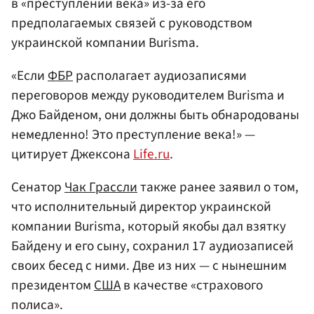
в «преступлении века» из-за его
предполагаемых связей с руководством
украинской компании Burisma.
«Если
ФБР
располагает аудиозаписями
переговоров между руководителем Burisma и
Джо Байденом, они должны быть обнародованы
немедленно! Это преступление века!» —
цитирует Джексона
Life.ru
.
Сенатор
Чак Грассли
также ранее заявил о том,
что исполнительный директор украинской
компании Burisma, который якобы дал взятку
Байдену и его сыну, сохранил 17 аудиозаписей
своих бесед с ними. Две из них — с нынешним
президентом
США
в качестве «страхового
полиса».