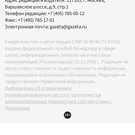
Адрес редакции и издателя:
117105
, г.
Москва
,
Варшавское шоссе, д.9, стр.1
Телефон редакции:
+7 (495) 785-00-12
Факс:
+7 (495) 785-17-01
Электронная почта:
gazeta@gazeta.ru
Свидетельство о регистрации СМИ Эл № ФС77-67642
выдано федеральной службой по надзору в сфере
связи, информационных технологий и массовых
коммуникаций (Роскомнадзор) 10.11.2016 г. Редакция не
несет ответственности за достоверность информации,
содержащейся в рекламных объявлениях. Редакция не
предоставляет справочной информации.
Информация об ограничениях
На информационном ресурсе применяются
рекомендательные технологии в соответствии с
Правилами
18+