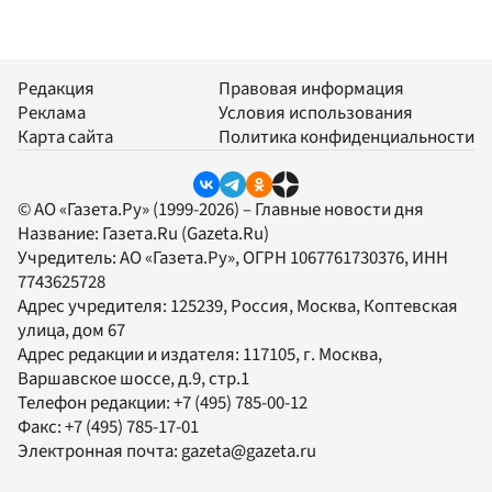
Редакция
Правовая информация
Реклама
Условия использования
Карта сайта
Политика конфиденциальности
© АО «Газета.Ру» (1999-2026) – Главные новости дня
Название:
Газета.Ru
(Gazeta.Ru)
Учредитель:
АО «Газета.Ру»
, ОГРН 1067761730376, ИНН
7743625728
Адрес учредителя: 125239, Россия, Москва, Коптевская
улица, дом 67
Адрес редакции и издателя:
117105
, г.
Москва
,
Варшавское шоссе, д.9, стр.1
Телефон редакции:
+7 (495) 785-00-12
Факс:
+7 (495) 785-17-01
Электронная почта:
gazeta@gazeta.ru