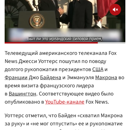
Телеведущий американского телеканала Fox
News Джесси Уоттерс пошутил по поводу
долгого рукопожатия президентов
США
и
Франции
Джо
Байдена
и Эммануэля
Макрона
во
время визита французского лидера
в
Вашингтон
. Соответствующее видео было
опубликовано в
YouTube-канале
Fox News.
Уоттерс отметил, что Байден «схватил Макрона
за руку» и «не мог отпустить» ее и рукопожатие