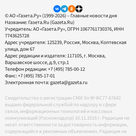
© АО «Газета.Ру» (1999-2026) – Главные новости дня
Название:
Газета.Ru
(Gazeta.Ru)
Учредитель:
АО «Газета.Ру»
, ОГРН 1067761730376, ИНН
7743625728
Адрес учредителя: 125239, Россия, Москва, Коптевская
улица, дом 67
Адрес редакции и издателя:
117105
, г.
Москва
,
Варшавское шоссе, д.9, стр.1
Телефон редакции:
+7 (495) 785-00-12
Факс:
+7 (495) 785-17-01
Электронная почта:
gazeta@gazeta.ru
Свидетельство о регистрации СМИ Эл № ФС77-67642
выдано федеральной службой по надзору в сфере
связи, информационных технологий и массовых
коммуникаций (Роскомнадзор) 10.11.2016 г. Редакция не
несет ответственности за достоверность информации,
содержащейся в рекламных объявлениях. Редакция не