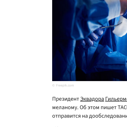
Freepik.com
Президент
Эквадора
Гильерм
меланому. Об этом пишет ТАС
отправится на дообследован