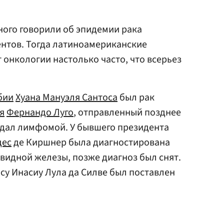
ного говорили об эпидемии рака
нтов. Тогда латиноамериканские
 онкологии настолько часто, что всерьез
бии
Хуана Мануэля Сантоса
был рак
я
Фернандо Луго
, отправленный позднее
адал лимфомой. У бывшего президента
дес
де Киршнер была диагностирована
видной железы, позже диагноз был снят.
су Инасиу Лула да Силве был поставлен