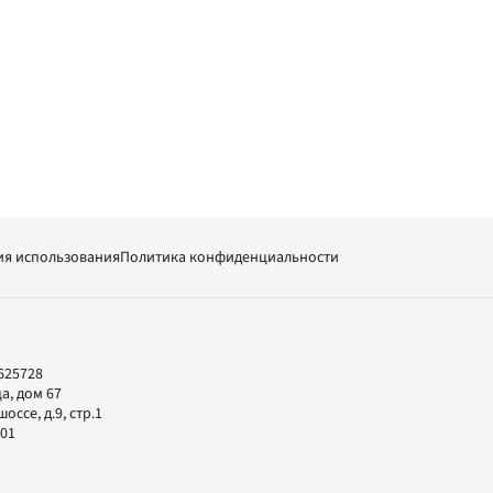
ия использования
Политика конфиденциальности
625728
а, дом 67
ссе, д.9, стр.1
-01