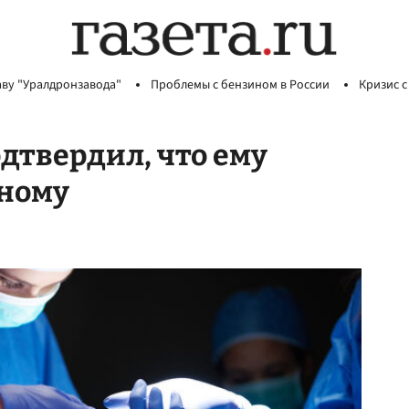
аву "Уралдронзавода"
Проблемы с бензином в России
Кризис с
дтвердил, что ему
ному