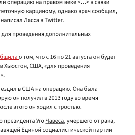
ели операцию на правом веке <…> в связи
леточную карциному, однако врач сообщил,
написал Ласса в Twitter.
я для проведения дополнительных
общила
о том, что с 16 по 21 августа он будет
 в Хьюстон, США, «для проведения
».
е ездил в США на операцию. Она была
орую он получил в 2013 году во время
После этого он ходил с тростью.
о президента Уго
Чавеса
, умершего от рака,
авящей Единой социалистической партии