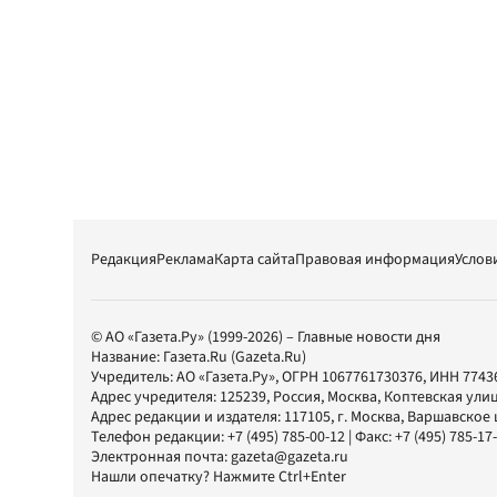
Редакция
Реклама
Карта сайта
Правовая информация
Услов
© АО «Газета.Ру» (1999-2026) – Главные новости дня
Название:
Газета.Ru
(Gazeta.Ru)
Учредитель:
АО «Газета.Ру»
, ОГРН 1067761730376, ИНН 7743
Адрес учредителя: 125239, Россия, Москва, Коптевская улиц
Адрес редакции и издателя:
117105
, г.
Москва
,
Варшавское шо
Телефон редакции:
+7 (495) 785-00-12
| Факс:
+7 (495) 785-17
Электронная почта:
gazeta@gazeta.ru
Нашли опечатку? Нажмите Ctrl+Enter