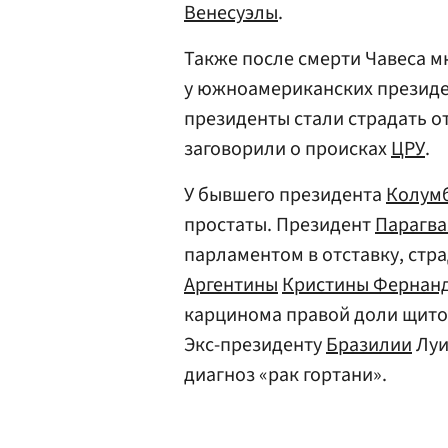
Венесуэлы
.
Также после смерти Чавеса м
у южноамериканских президе
президенты стали страдать от
заговорили о происках
ЦРУ
.
У бывшего президента
Колум
простаты. Президент
Парагва
парламентом в отставку, стр
Аргентины
Кристины Фернан
карцинома правой доли щито
Экс-президенту
Бразилии
Луи
диагноз «рак гортани».