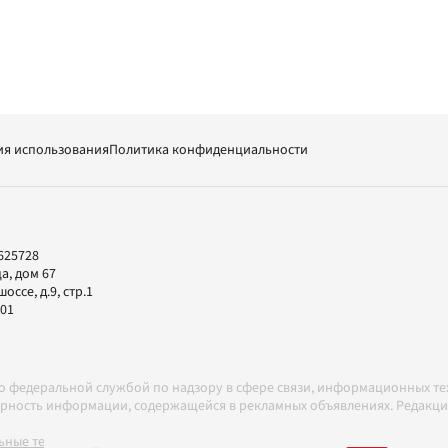
ия использования
Политика конфиденциальности
625728
а, дом 67
ссе, д.9, стр.1
-01
но федеральной службой по надзору в сфере связи, информационных т
товерность информации, содержащейся в рекламных объявлениях. Редак
ные технологии в соответствии с Правилами