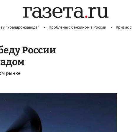
аву "Уралдронзавода"
Проблемы с бензином в России
Кризис с
беду России
падом
ом рынке