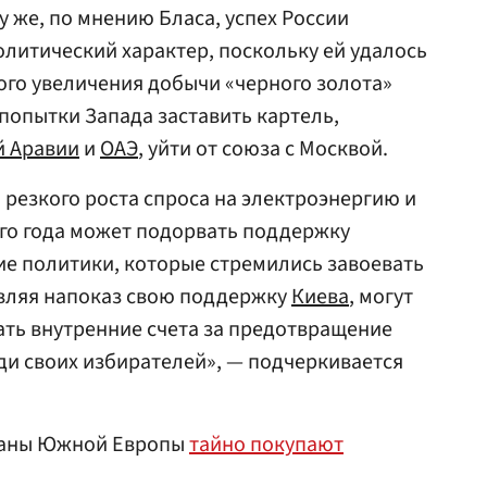
у же, по мнению Бласа, успех России
олитический характер, поскольку ей удалось
го увеличения добычи «черного золота»
 попытки Запада заставить картель,
й Аравии
и
ОАЭ
, уйти от союза с Москвой.
 резкого роста спроса на электроэнергию и
того года может подорвать поддержку
е политики, которые стремились завоевать
вляя напоказ свою поддержку
Киева
, могут
ть внутренние счета за предотвращение
ди своих избирателей», — подчеркивается
траны Южной Европы
тайно покупают