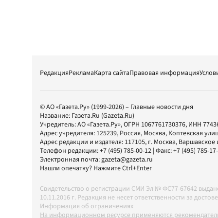
Редакция
Реклама
Карта сайта
Правовая информация
Услов
© АО «Газета.Ру» (1999-2026) – Главные новости дня
Название:
Газета.Ru
(Gazeta.Ru)
Учредитель:
АО «Газета.Ру»
, ОГРН 1067761730376, ИНН 7743
Адрес учредителя: 125239, Россия, Москва, Коптевская улиц
Адрес редакции и издателя:
117105
, г.
Москва
,
Варшавское шо
Телефон редакции:
+7 (495) 785-00-12
| Факс:
+7 (495) 785-17
Электронная почта:
gazeta@gazeta.ru
Нашли опечатку? Нажмите Ctrl+Enter
Свидетельство о регистрации СМИ Эл № ФС77-67642 выда
10.11.2016 г. Редакция не несет ответственности за дос
Информация об ограничениях
На информационном ресурсе применяются рекомендатель