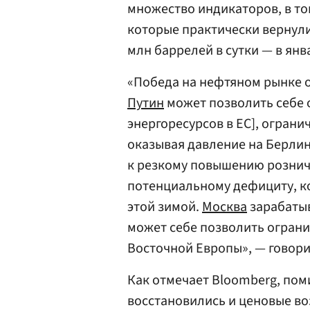
множество индикаторов, в то
которые практически вернулис
млн баррелей в сутки — в янв
«Победа на нефтяном рынке о
Путин
может позволить себе о
энергоресурсов в ЕC], ограни
оказывая давление на Берлин
к резкому повышению рознич
потенциальному дефициту, к
этой зимой.
Москва
зарабатыв
может себе позволить ограни
Восточной Европы», — говори
Как отмечает Bloomberg, по
восстановились и ценовые в