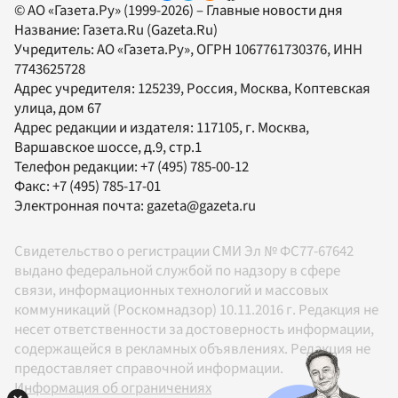
© АО «Газета.Ру» (1999-2026) – Главные новости дня
Название:
Газета.Ru
(Gazeta.Ru)
Учредитель:
АО «Газета.Ру»
, ОГРН 1067761730376, ИНН
7743625728
Адрес учредителя: 125239, Россия, Москва, Коптевская
улица, дом 67
Адрес редакции и издателя:
117105
, г.
Москва
,
Варшавское шоссе, д.9, стр.1
Телефон редакции:
+7 (495) 785-00-12
Факс:
+7 (495) 785-17-01
Электронная почта:
gazeta@gazeta.ru
Свидетельство о регистрации СМИ Эл № ФС77-67642
выдано федеральной службой по надзору в сфере
связи, информационных технологий и массовых
коммуникаций (Роскомнадзор) 10.11.2016 г. Редакция не
несет ответственности за достоверность информации,
содержащейся в рекламных объявлениях. Редакция не
предоставляет справочной информации.
Информация об ограничениях