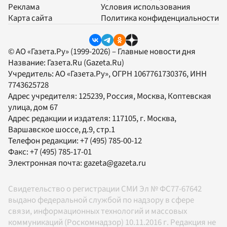
Реклама
Условия использования
Карта сайта
Политика конфиденциальности
© АО «Газета.Ру» (1999-2026) – Главные новости дня
Название:
Газета.Ru
(Gazeta.Ru)
Учредитель:
АО «Газета.Ру»
, ОГРН 1067761730376, ИНН
7743625728
Адрес учредителя: 125239, Россия, Москва, Коптевская
улица, дом 67
Адрес редакции и издателя:
117105
, г.
Москва
,
Варшавское шоссе, д.9, стр.1
Телефон редакции:
+7 (495) 785-00-12
Факс:
+7 (495) 785-17-01
Электронная почта:
gazeta@gazeta.ru
Свидетельство о регистрации СМИ Эл № ФС77-67642
выдано федеральной службой по надзору в сфере
связи, информационных технологий и массовых
коммуникаций (Роскомнадзор) 10.11.2016 г. Редакция не