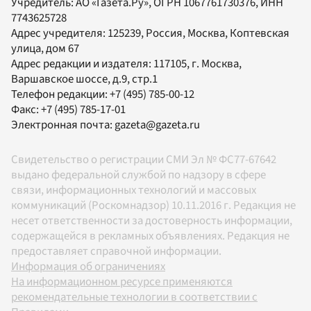
Учредитель:
АО «Газета.Ру»
, ОГРН 1067761730376, ИНН
7743625728
Адрес учредителя: 125239, Россия, Москва, Коптевская
улица, дом 67
Адрес редакции и издателя:
117105
, г.
Москва
,
Варшавское шоссе, д.9, стр.1
Телефон редакции:
+7 (495) 785-00-12
Факс:
+7 (495) 785-17-01
Электронная почта:
gazeta@gazeta.ru
Свидетельство о регистрации СМИ Эл № ФС77-67642
выдано федеральной службой по надзору в сфере
связи, информационных технологий и массовых
коммуникаций (Роскомнадзор) 10.11.2016 г. Редакция не
несет ответственности за достоверность информации,
содержащейся в рекламных объявлениях. Редакция не
предоставляет справочной информации.
Информация об ограничениях
На информационном ресурсе применяются
рекомендательные технологии в соответствии с