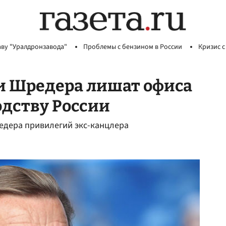
аву "Уралдронзавода"
Проблемы с бензином в России
Кризис с
и Шредера лишат офиса
одству России
едера привилегий экс-канцлера