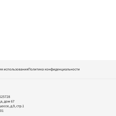
ия использования
Политика конфиденциальности
625728
а, дом 67
ссе, д.9, стр.1
-01