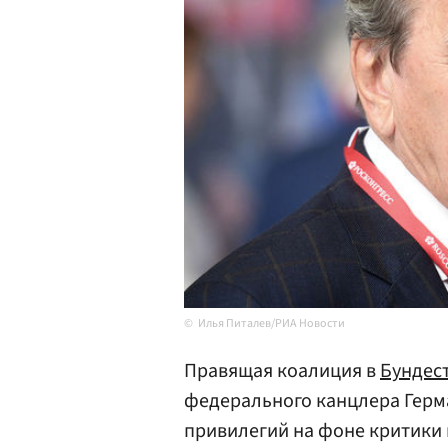
Илья Питалев/РИА Новости
Правящая коалиция в
Бундес
федерального канцлера Герм
привилегий на фоне критики 