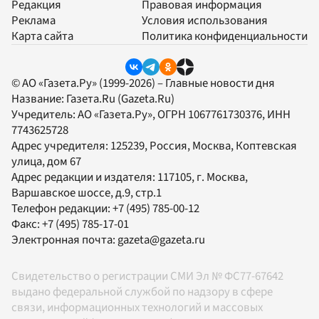
Редакция
Правовая информация
Реклама
Условия использования
Карта сайта
Политика конфиденциальности
© АО «Газета.Ру» (1999-2026) – Главные новости дня
Название:
Газета.Ru
(Gazeta.Ru)
Учредитель:
АО «Газета.Ру»
, ОГРН 1067761730376, ИНН
7743625728
Адрес учредителя: 125239, Россия, Москва, Коптевская
улица, дом 67
Адрес редакции и издателя:
117105
, г.
Москва
,
Варшавское шоссе, д.9, стр.1
Телефон редакции:
+7 (495) 785-00-12
Факс:
+7 (495) 785-17-01
Электронная почта:
gazeta@gazeta.ru
Свидетельство о регистрации СМИ Эл № ФС77-67642
выдано федеральной службой по надзору в сфере
связи, информационных технологий и массовых