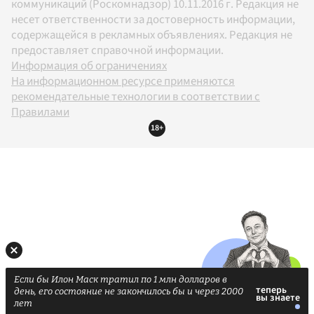
коммуникаций (Роскомнадзор) 10.11.2016 г. Редакция не
несет ответственности за достоверность информации,
содержащейся в рекламных объявлениях. Редакция не
предоставляет справочной информации.
Информация об ограничениях
На информационном ресурсе применяются
рекомендательные технологии в соответствии с
Правилами
18+
Если бы Илон Маск тратил по 1 млн долларов в
день, его состояние не закончилось бы и через 2000
лет