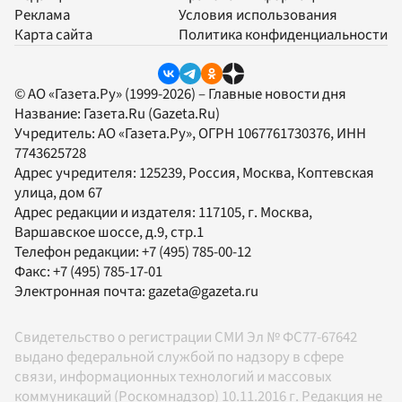
Реклама
Условия использования
Карта сайта
Политика конфиденциальности
© АО «Газета.Ру» (1999-2026) – Главные новости дня
Название:
Газета.Ru
(Gazeta.Ru)
Учредитель:
АО «Газета.Ру»
, ОГРН 1067761730376, ИНН
7743625728
Адрес учредителя: 125239, Россия, Москва, Коптевская
улица, дом 67
Адрес редакции и издателя:
117105
, г.
Москва
,
Варшавское шоссе, д.9, стр.1
Телефон редакции:
+7 (495) 785-00-12
Факс:
+7 (495) 785-17-01
Электронная почта:
gazeta@gazeta.ru
Свидетельство о регистрации СМИ Эл № ФС77-67642
выдано федеральной службой по надзору в сфере
связи, информационных технологий и массовых
коммуникаций (Роскомнадзор) 10.11.2016 г. Редакция не