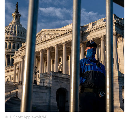
J. Scott Applewhit/AP