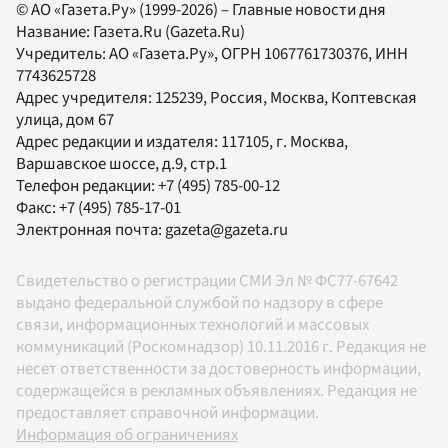
© АО «Газета.Ру» (1999-2026) – Главные новости дня
Название:
Газета.Ru
(Gazeta.Ru)
Учредитель:
АО «Газета.Ру»
, ОГРН 1067761730376, ИНН
7743625728
Адрес учредителя: 125239, Россия, Москва, Коптевская
улица, дом 67
Адрес редакции и издателя:
117105
, г.
Москва
,
Варшавское шоссе, д.9, стр.1
Телефон редакции:
+7 (495) 785-00-12
Факс:
+7 (495) 785-17-01
Электронная почта:
gazeta@gazeta.ru
Свидетельство о регистрации СМИ Эл № ФС77-67642
выдано федеральной службой по надзору в сфере
связи, информационных технологий и массовых
коммуникаций (Роскомнадзор) 10.11.2016 г. Редакция не
несет ответственности за достоверность информации,
содержащейся в рекламных объявлениях. Редакция не
предоставляет справочной информации.
Информация об ограничениях