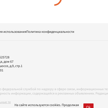
ия использования
Политика конфиденциальности
625728
а, дом 67
ссе, д.9, стр.1
-01
но федеральной службой по надзору в сфере связи, информационных т
товерность информации, содержащейся в рекламных объявлениях. Редак
ные технологии в соответствии с Правилами
На сайте используются cookies. Продолжая
Ok