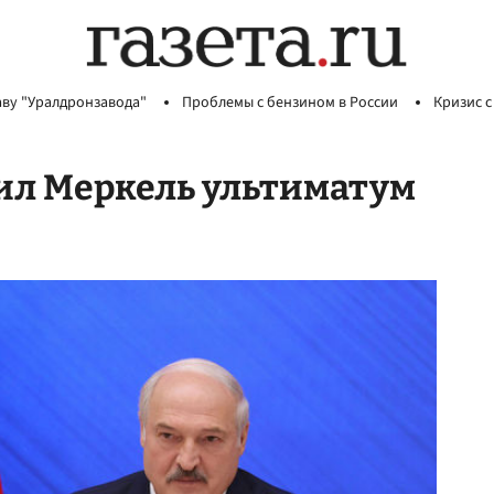
аву "Уралдронзавода"
Проблемы с бензином в России
Кризис с
вил Меркель ультиматум