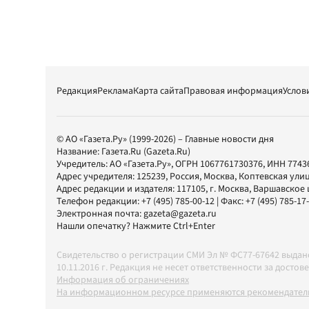
Редакция
Реклама
Карта сайта
Правовая информация
Услов
© АО «Газета.Ру» (1999-2026) – Главные новости дня
Название:
Газета.Ru
(Gazeta.Ru)
Учредитель:
АО «Газета.Ру»
, ОГРН 1067761730376, ИНН 7743
Адрес учредителя: 125239, Россия, Москва, Коптевская улиц
Адрес редакции и издателя:
117105
, г.
Москва
,
Варшавское шо
Телефон редакции:
+7 (495) 785-00-12
| Факс:
+7 (495) 785-17
Электронная почта:
gazeta@gazeta.ru
Нашли опечатку? Нажмите Ctrl+Enter
Свидетельство о регистрации СМИ Эл № ФС77-67642 выда
10.11.2016 г. Редакция не несет ответственности за дос
Информация об ограничениях
На информационном ресурсе применяются рекомендатель