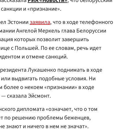
рассказала
РИА «Новости»
, что белорусский
 санкции и «признание».
дел Эстонии
заявила
, что в ходе телефонного
ермании Ангелой Меркель глава Белоруссии
зация которых позволит завершить
ице с Польшей. По ее словам, речь идет
идентом и отмене санкций.
президента Лукашенко поднимать в ходе
или выдвигать подобные условия. Ни
ем более о некоем «признании» в ходе
 — сказала Эйсмонт.
нского дипломата «означает, что о том
дет по решению проблемы беженцев,
е знают и ничего в нем не значат».