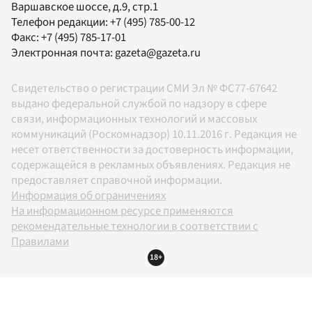
Варшавское шоссе, д.9, стр.1
Телефон редакции:
+7 (495) 785-00-12
Факс:
+7 (495) 785-17-01
Электронная почта:
gazeta@gazeta.ru
Свидетельство о регистрации СМИ Эл № ФС77-67642
выдано федеральной службой по надзору в сфере
связи, информационных технологий и массовых
коммуникаций (Роскомнадзор) 10.11.2016 г. Редакция не
несет ответственности за достоверность информации,
содержащейся в рекламных объявлениях. Редакция не
предоставляет справочной информации.
Информация об ограничениях
На информационном ресурсе применяются
рекомендательные технологии в соответствии с
Правилами
18+