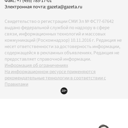
Факс:
+7 (495) 785-17-01
Электронная почта:
gazeta@gazeta.ru
Свидетельство о регистрации СМИ Эл № ФС77-67642
выдано федеральной службой по надзору в сфере
связи, информационных технологий и массовых
коммуникаций (Роскомнадзор) 10.11.2016 г. Редакция не
несет ответственности за достоверность информации,
содержащейся в рекламных объявлениях. Редакция не
предоставляет справочной информации.
Информация об ограничениях
На информационном ресурсе применяются
рекомендательные технологии в соответствии с
Правилами
18+