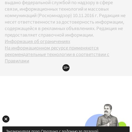
выдано федеральной службой по надзору в сфере
связи, информационных технологий и массовых
коммуникаций (Роскомнадзор) 10.11.2016 г. Редакция не
несет ответственности за достоверность информации,
содержащейся в рекламных объявлениях. Редакция не
предоставляет справочной информации.
Информация об ограничениях
На информационном ресурсе применяются
рекомендательные технологии в соответствии с
Правилами
18+
Знаменитая поза Сталина с ладонью за пазухой