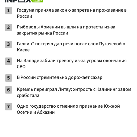
1
Госдума приняла закон о запрете на проживание в
России
2
Рыбоводы Армении вышли на протесты из-за
закрытия рынка России
3
Галкин* потерял дар речи после слов Пугачевой о
Киеве
4
На Западе забили тревогу из-за угрозы окончания
СВО
5
В России стремительно дорожает сахар
6
Кремль переиграл Литву: хитрость с Калининградом
сработала
7
Одно государство отменило признание Южной
Осетии и Абхазии