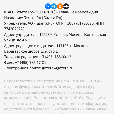
© АО «Газета.Ру» (1999-2026) – Главные новости дня
Название:
Газета.Ru
(Gazeta.Ru)
Учредитель:
АО «Газета.Ру»
, ОГРН 1067761730376, ИНН
7743625728
Адрес учредителя: 125239, Россия, Москва, Коптевская
улица, дом 67
Адрес редакции и издателя:
117105
, г.
Москва
,
Варшавское шоссе, д.9, стр.1
Телефон редакции:
+7 (495) 785-00-12
Факс:
+7 (495) 785-17-01
Электронная почта:
gazeta@gazeta.ru
Свидетельство о регистрации СМИ Эл № ФС77-67642
выдано федеральной службой по надзору в сфере
связи, информационных технологий и массовых
коммуникаций (Роскомнадзор) 10.11.2016 г. Редакция не
несет ответственности за достоверность информации,
содержащейся в рекламных объявлениях. Редакция не