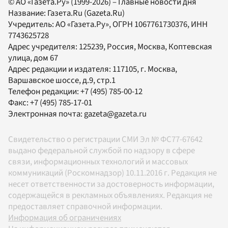
© АО «Газета.Ру» (1999-2026) – Главные новости дня
Название:
Газета.Ru
(Gazeta.Ru)
Учредитель:
АО «Газета.Ру»
, ОГРН 1067761730376, ИНН
7743625728
Адрес учредителя: 125239, Россия, Москва, Коптевская
улица, дом 67
Адрес редакции и издателя:
117105
, г.
Москва
,
Варшавское шоссе, д.9, стр.1
Телефон редакции:
+7 (495) 785-00-12
Факс:
+7 (495) 785-17-01
Электронная почта:
gazeta@gazeta.ru
Свидетельство о регистрации СМИ Эл № ФС77-67642
выдано федеральной службой по надзору в сфере
связи, информационных технологий и массовых
коммуникаций (Роскомнадзор) 10.11.2016 г. Редакция не
несет ответственности за достоверность информации,
содержащейся в рекламных объявлениях. Редакция не
предоставляет справочной информации.
Информация об ограничениях