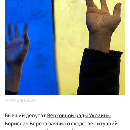
Manu Brabo/AP
Бывший депутат
Верховной рады Украины
Борислав Береза
заявил о сходстве ситуаций