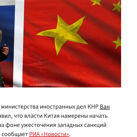
 министерства иностранных дел КНР
Ван
явил, что власти Китая намерены начать
на фоне ужесточения западных санкций
м сообщает
РИА «Новости»
.