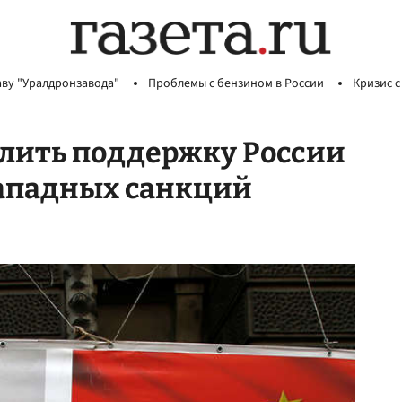
аву "Уралдронзавода"
Проблемы с бензином в России
Кризис с
илить поддержку России
западных санкций