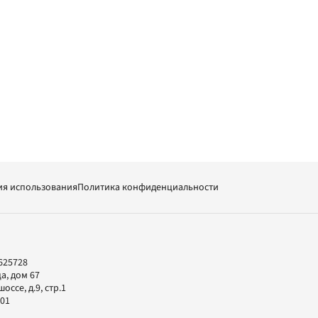
ия использования
Политика конфиденциальности
625728
а, дом 67
ссе, д.9, стр.1
-01