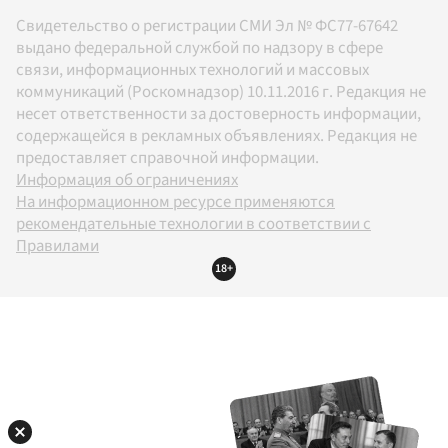
Свидетельство о регистрации СМИ Эл № ФС77-67642
выдано федеральной службой по надзору в сфере
связи, информационных технологий и массовых
коммуникаций (Роскомнадзор) 10.11.2016 г. Редакция не
несет ответственности за достоверность информации,
содержащейся в рекламных объявлениях. Редакция не
предоставляет справочной информации.
Информация об ограничениях
На информационном ресурсе применяются
рекомендательные технологии в соответствии с
Правилами
18+