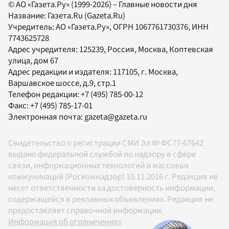
© АО «Газета.Ру» (1999-2026) – Главные новости дня
Название:
Газета.Ru
(Gazeta.Ru)
Учредитель:
АО «Газета.Ру»
, ОГРН 1067761730376, ИНН
7743625728
Адрес учредителя: 125239, Россия, Москва, Коптевская
улица, дом 67
Адрес редакции и издателя:
117105
, г.
Москва
,
Варшавское шоссе, д.9, стр.1
Телефон редакции:
+7 (495) 785-00-12
Факс:
+7 (495) 785-17-01
Электронная почта:
gazeta@gazeta.ru
Свидетельство о регистрации СМИ Эл № ФС77-67642
выдано федеральной службой по надзору в сфере
связи, информационных технологий и массовых
коммуникаций (Роскомнадзор) 10.11.2016 г. Редакция не
несет ответственности за достоверность информации,
содержащейся в рекламных объявлениях. Редакция не
предоставляет справочной информации.
Информация об ограничениях