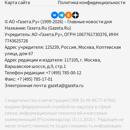
Карта сайта
Политика конфиденциальности
© АО «Газета.Ру» (1999-2026) – Главные новости дня
Название:
Газета.Ru
(Gazeta.Ru)
Учредитель:
АО «Газета.Ру»
, ОГРН 1067761730376, ИНН
7743625728
Адрес учредителя: 125239, Россия, Москва, Коптевская
улица, дом 67
Адрес редакции и издателя:
117105
, г.
Москва
,
Варшавское шоссе, д.9, стр.1
Телефон редакции:
+7 (495) 785-00-12
Факс:
+7 (495) 785-17-01
Электронная почта:
gazeta@gazeta.ru
Свидетельство о регистрации СМИ Эл № ФС77-67642
выдано федеральной службой по надзору в сфере
связи, информационных технологий и массовых
коммуникаций (Роскомнадзор) 10.11.2016 г. Редакция не
несет ответственности за достоверность информации,