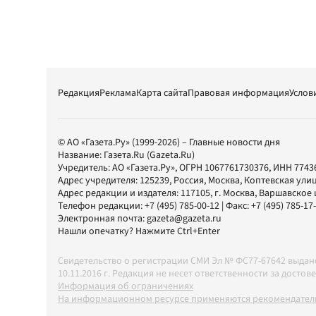
Редакция
Реклама
Карта сайта
Правовая информация
Услов
© АО «Газета.Ру» (1999-2026) – Главные новости дня
Название:
Газета.Ru
(Gazeta.Ru)
Учредитель:
АО «Газета.Ру»
, ОГРН 1067761730376, ИНН 7743
Адрес учредителя: 125239, Россия, Москва, Коптевская улиц
Адрес редакции и издателя:
117105
, г.
Москва
,
Варшавское шо
Телефон редакции:
+7 (495) 785-00-12
| Факс:
+7 (495) 785-17
Электронная почта:
gazeta@gazeta.ru
Нашли опечатку? Нажмите Ctrl+Enter
Свидетельство о регистрации СМИ Эл № ФС77-67642 выда
10.11.2016 г. Редакция не несет ответственности за дос
Информация об ограничениях
На информационном ресурсе применяются рекомендатель