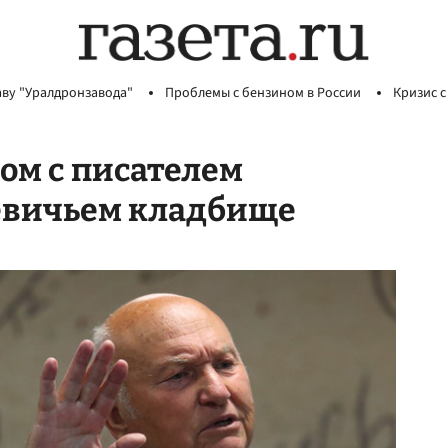
аву "Уралдронзавода"
Проблемы с бензином в России
Кризис с
ом с писателем
евичьем кладбище