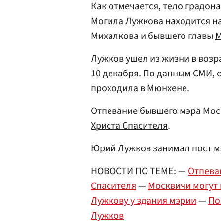
Как отмечается, тело градона
Могила Лужкова находится на
Михалкова и бывшего главы
М
Лужков ушел из жизни в возра
10 декабря. По данным СМИ, 
проходила в Мюнхене.
Отпевание бывшего мэра Моск
Христа Спасителя
.
Юрий Лужков занимал пост мэ
НОВОСТИ ПО ТЕМЕ: —
Отпева
Спасителя
—
Москвичи могут 
Лужкову у здания мэрии
—
По
Лужков