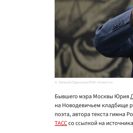
Евгений Одиноков/РИА «Новости»
Бывшего мэра Москвы Юрия
на Новодевичьем кладбище ря
поэта, автора текста гимна Р
ТАСС
со ссылкой на источника