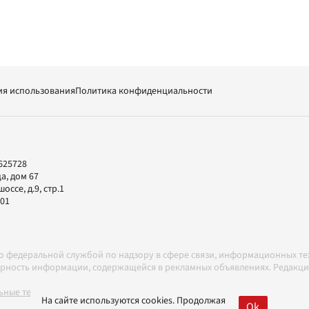
ия использования
Политика конфиденциальности
625728
а, дом 67
ссе, д.9, стр.1
-01
но федеральной службой по надзору в сфере связи, информационных т
товерность информации, содержащейся в рекламных объявлениях. Редак
ные технологии в соответствии с Правилами
На сайте используются cookies. Продолжая
Ok