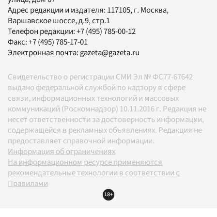
Адрес редакции и издателя:
117105
, г.
Москва
,
Варшавское шоссе, д.9, стр.1
Телефон редакции:
+7 (495) 785-00-12
Факс:
+7 (495) 785-17-01
Электронная почта:
gazeta@gazeta.ru
Свидетельство о регистрации СМИ Эл № ФС77-67642
выдано федеральной службой по надзору в сфере
связи, информационных технологий и массовых
коммуникаций (Роскомнадзор) 10.11.2016 г. Редакция не
несет ответственности за достоверность информации,
содержащейся в рекламных объявлениях. Редакция не
предоставляет справочной информации.
Информация об ограничениях
На информационном ресурсе применяются
рекомендательные технологии в соответствии с
Правилами
18+