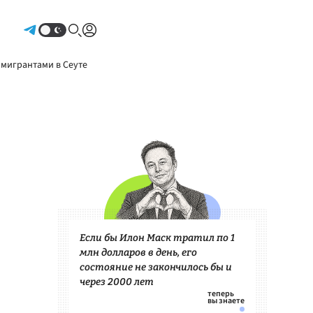
Авторизоваться
 мигрантами в Сеуте
Если бы Илон Маск тратил по 1
млн долларов в день, его
состояние не закончилось бы и
через 2000 лет