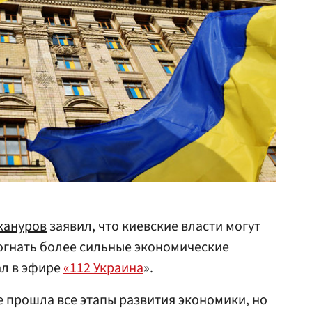
хануров
заявил, что киевские власти могут
огнать более сильные экономические
ал в эфире
«112 Украина
».
е прошла все этапы развития экономики, но