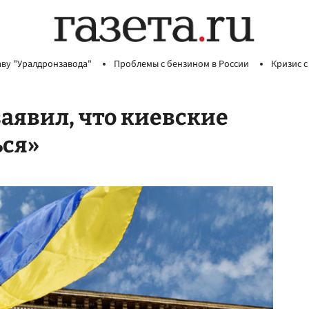
аву "Уралдронзавода"
Проблемы с бензином в России
Кризис с
аявил, что киевские
ься»