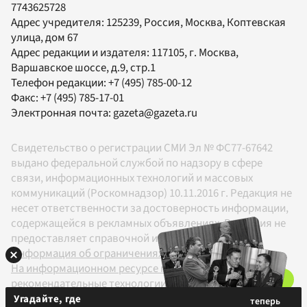
7743625728
Адрес учредителя: 125239, Россия, Москва, Коптевская
улица, дом 67
Адрес редакции и издателя:
117105
, г.
Москва
,
Варшавское шоссе, д.9, стр.1
Телефон редакции:
+7 (495) 785-00-12
Факс:
+7 (495) 785-17-01
Электронная почта:
gazeta@gazeta.ru
Свидетельство о регистрации СМИ Эл № ФС77-67642
выдано федеральной службой по надзору в сфере
связи, информационных технологий и массовых
коммуникаций (Роскомнадзор) 10.11.2016 г. Редакция не
несет ответственности за достоверность информации,
содержащейся в рекламных объявлениях. Редакция не
предоставляет справочной информации.
Информация об ограничениях
На информационном ресурсе применяются
рекомендательные технологии в соответствии с
Правилами
Угадайте, где