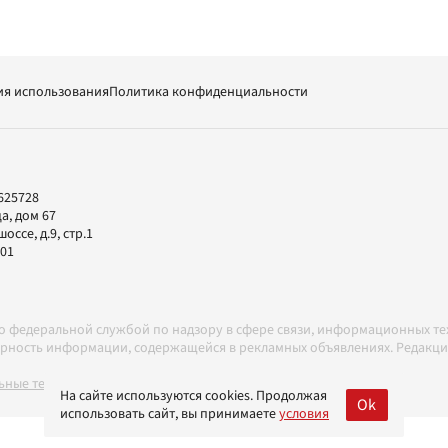
ия использования
Политика конфиденциальности
625728
а, дом 67
ссе, д.9, стр.1
-01
но федеральной службой по надзору в сфере связи, информационных т
товерность информации, содержащейся в рекламных объявлениях. Редак
ные технологии в соответствии с Правилами
На сайте используются cookies. Продолжая
Ok
использовать сайт, вы принимаете
условия