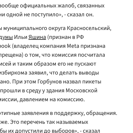
 вообще официальных жалоб, связанных
и одной не поступило», - сказал он.
ы муниципального округа Красносельский,
думы
Ильи
Яшина
(признан в РФ
book (владелец компания Meta признана
прещена) о том, что комиссия посчитала
исей и таким образом его не пускают
избиркома заявил, что делать выводы
ано. При этом Горбунов назвал пикеты
прошли в среду у здания Московской
миссии, давлением на комиссию.
отипные заявления в поддержку, обращения.
о же. Это перечень так называемых
ы их допустили до выборов», - сказал