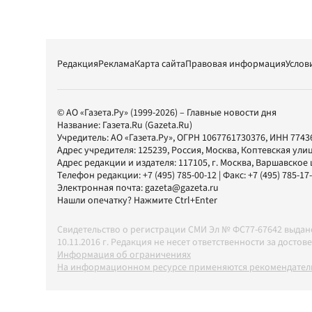
Редакция
Реклама
Карта сайта
Правовая информация
Услов
© АО «Газета.Ру» (1999-2026) – Главные новости дня
Название:
Газета.Ru
(Gazeta.Ru)
Учредитель:
АО «Газета.Ру»
, ОГРН 1067761730376, ИНН 7743
Адрес учредителя: 125239, Россия, Москва, Коптевская улиц
Адрес редакции и издателя:
117105
, г.
Москва
,
Варшавское шо
Телефон редакции:
+7 (495) 785-00-12
| Факс:
+7 (495) 785-17
Электронная почта:
gazeta@gazeta.ru
Нашли опечатку? Нажмите Ctrl+Enter
Свидетельство о регистрации СМИ Эл № ФС77-67642 выда
10.11.2016 г. Редакция не несет ответственности за дос
Информация об ограничениях
На информационном ресурсе применяются рекомендатель