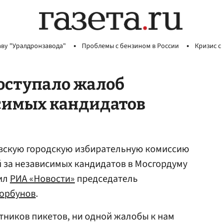
аву "Уралдронзавода"
Проблемы с бензином в России
Кризис с
оступало жалоб
исимых кандидатов
вскую городскую избирательную комиссию
 за независимых кандидатов в Мосгордуму
вил
РИА «Новости»
председатель
Горбунов
.
стников пикетов, ни одной жалобы к нам