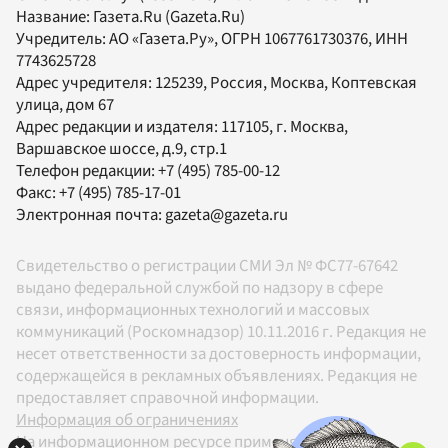
Название:
Газета.Ru
(Gazeta.Ru)
Учредитель:
АО «Газета.Ру»
, ОГРН 1067761730376, ИНН
7743625728
Адрес учредителя: 125239, Россия, Москва, Коптевская
улица, дом 67
Адрес редакции и издателя:
117105
, г.
Москва
,
Варшавское шоссе, д.9, стр.1
Телефон редакции:
+7 (495) 785-00-12
Факс:
+7 (495) 785-17-01
Электронная почта:
gazeta@gazeta.ru
Свидетельство о регистрации СМИ Эл № ФС77-67642
выдано федеральной службой по надзору в сфере
связи, информационных технологий и массовых
коммуникаций (Роскомнадзор) 10.11.2016 г. Редакция не
несет ответственности за достоверность информации,
содержащейся в рекламных объявлениях. Редакция не
предоставляет справочной информации.
Информация об ограничениях
На информационном ресурсе применяются