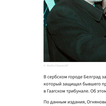
Martin Cleaver/AP
В сербском городе Белград з
который защищал бывшего п
в Гаагском трибунале. Об эт
По данным издания, Огнянови