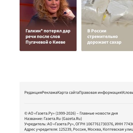
Галкин* потерял дар
В России
речи после слов
стремительно
Пугачевой о Киеве
дорожает сахар
Редакция
Реклама
Карта сайта
Правовая информация
Услов
© АО «Газета.Ру» (1999-2026) – Главные новости дня
Название:
Газета.Ru
(Gazeta.Ru)
Учредитель:
АО «Газета.Ру»
, ОГРН 1067761730376, ИНН 7743
Адрес учредителя: 125239, Россия, Москва, Коптевская улиц