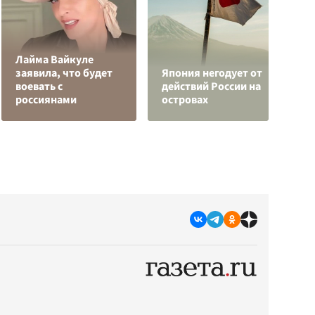
Лайма Вайкуле
О
заявила, что будет
Япония негодует от
о
воевать с
действий России на
п
россиянами
островах
О