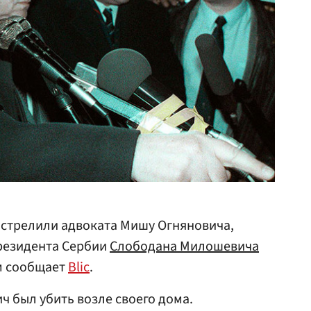
астрелили адвоката Мишу Огняновича,
резидента Сербии
Слободана Милошевича
ом сообщает
Blic
.
ч был убить возле своего дома.