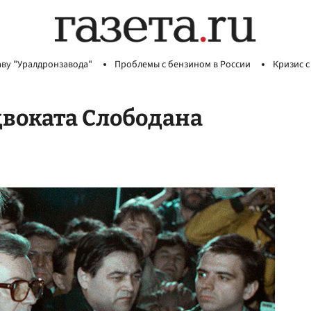
аву "Уралдронзавода"
Проблемы с бензином в России
Кризис с
двоката Слободана