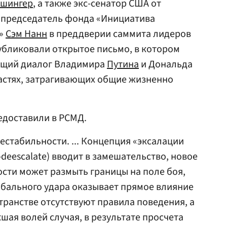
Ишингер
, а также экс-сенатор США от
опредседатель фонда «Инициатива
ы»
Сэм Нанн
в преддверии саммита лидеров
убликовали открытое письмо, в котором
ящий диалог Владимира
Путина
и Дональда
астях, затрагивающих общие жизненно
едоставили в РСМД.
естабильности. ... Концепция «эксалации
-deescalate) вводит в замешательство, новое
сти может размыть границы на поле боя,
обального удара оказывает прямое влияние
транстве отсутствуют правила поведения, а
шая волей случая, в результате просчета