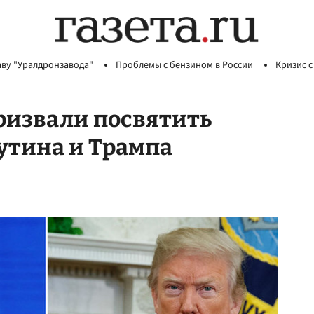
аву "Уралдронзавода"
Проблемы с бензином в России
Кризис с
извали посвятить
утина и Трампа