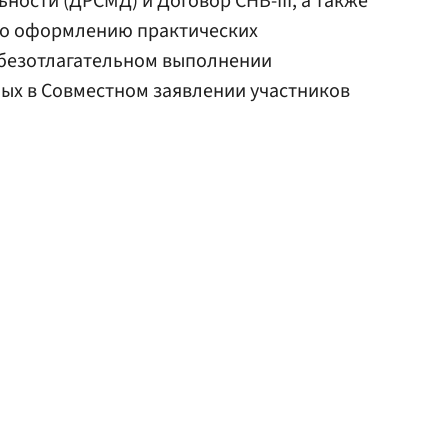
ности (ДРСМД) и Договор СНВ-III, а также
по оформлению практических
 безотлагательном выполнении
ых в Совместном заявлении участников