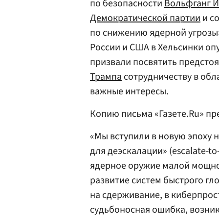
по безопасности
Вольфганг 
Демократической партии
и с
по снижению ядерной угроз
России и США в Хельсинки оп
призвали посвятить предсто
Трампа
сотрудничеству в обл
важные интересы.
Копию письма «Газете.Ru» пр
«Мы вступили в новую эпоху н
для деэскалации» (escalate-to
ядерное оружие малой мощно
развитие систем быстрого гл
на сдерживание, в киберпрос
судьбоносная ошибка, возник