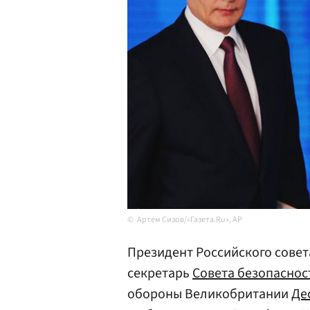
Артем Сизов/«Газета.Ru», AP
Президент Российского совет
секретарь
Совета безопаснос
обороны Великобритании
Де