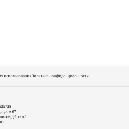
ия использования
Политика конфиденциальности
625728
а, дом 67
ссе, д.9, стр.1
-01