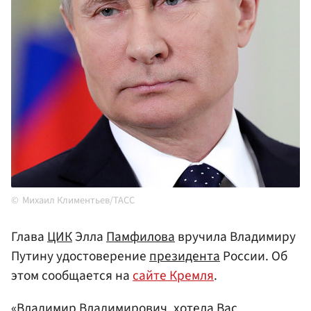
Михаил Климентьев/ТАСС
Глава
ЦИК
Элла
Памфилова
вручила Владимиру
Путину удостоверение
президента
России. Об
этом сообщается на
сайте Кремля
.
«Владимир Владимирович, хотела Вас