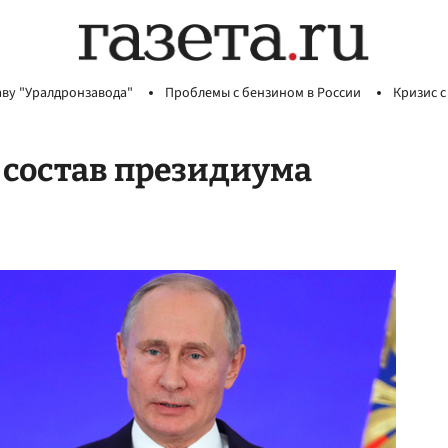
аву "Уралдронзавода"
Проблемы с бензином в России
Кризис с
 состав президиума