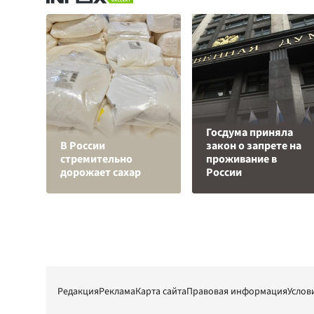
Госдума приняла
В России
закон о запрете на
стремительно
проживание в
дорожает сахар
России
Редакция
Реклама
Карта сайта
Правовая информация
Услов