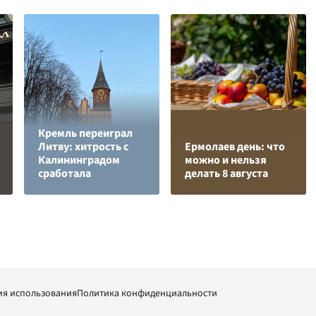
Кремль переиграл
Литву: хитрость с
Ермолаев день: что
Калининградом
можно и нельзя
сработала
делать 8 августа
ия использования
Политика конфиденциальности