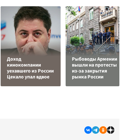
Доход
Рыбоводы Армении
кинокомпании
вышли на протесты
У
уехавшего из России
из-за закрытия
Е
Цекало упал вдвое
рынка России
в