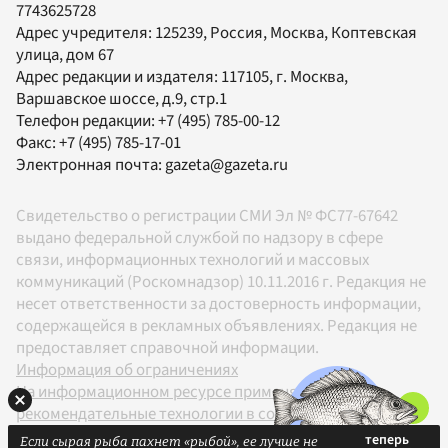
7743625728
Адрес учредителя: 125239, Россия, Москва, Коптевская
улица, дом 67
Адрес редакции и издателя:
117105
, г.
Москва
,
Варшавское шоссе, д.9, стр.1
Телефон редакции:
+7 (495) 785-00-12
Факс:
+7 (495) 785-17-01
Электронная почта:
gazeta@gazeta.ru
Свидетельство о регистрации СМИ Эл № ФС77-67642
выдано федеральной службой по надзору в сфере
связи, информационных технологий и массовых
коммуникаций (Роскомнадзор) 10.11.2016 г. Редакция не
несет ответственности за достоверность информации,
содержащейся в рекламных объявлениях. Редакция не
предоставляет справочной информации.
Информация об ограничениях
На информационном ресурсе применяются
рекомендательные технологии в соответствии с
Правилами
Если сырая рыба пахнет «рыбой», ее лучше не