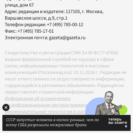
улица, дом 67
Адрес редакции и издателя:
117105
, г.
Москва
,
Варшавское шоссе, д.9, стр.1
Телефон редакции:
+7 (495) 785-00-12
Факс:
+7 (495) 785-17-01
Электронная почта:
gazeta@gazeta.ru
Свидетельство о регистрации СМИ Эл № ФС77-67642
выдано федеральной службой по надзору в сфере
связи, информационных технологий и массовых
коммуникаций (Роскомнадзор) 10.11.2016 г. Редакция не
несет ответственности за достоверность информации,
содержащейся в рекламных объявлениях. Редакция не
предоставляет справочной информации.
Информация об ограничениях
На информационном ресурсе применяются
рекомендательные технологии в соответствии с
Правилами
СССР запустил человека в космос раньше, чем по
18+
всему США разрешили межрасовые браки