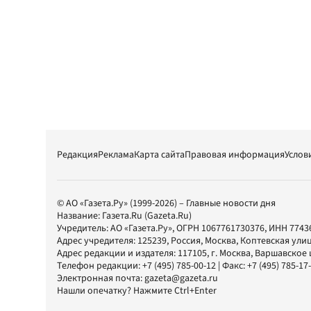
Редакция
Реклама
Карта сайта
Правовая информация
Услов
© АО «Газета.Ру» (1999-2026) – Главные новости дня
Название:
Газета.Ru
(Gazeta.Ru)
Учредитель:
АО «Газета.Ру»
, ОГРН 1067761730376, ИНН 7743
Адрес учредителя: 125239, Россия, Москва, Коптевская улиц
Адрес редакции и издателя:
117105
, г.
Москва
,
Варшавское шо
Телефон редакции:
+7 (495) 785-00-12
| Факс:
+7 (495) 785-17
Электронная почта:
gazeta@gazeta.ru
Нашли опечатку? Нажмите Ctrl+Enter