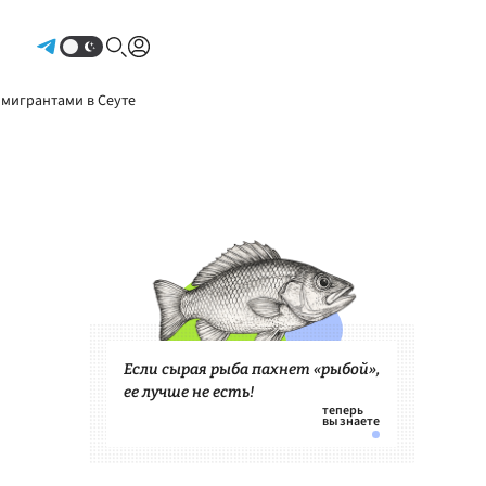
Авторизоваться
 мигрантами в Сеуте
Если сырая рыба пахнет «рыбой»,
ее лучше не есть!