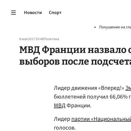
Новости
Спорт
Покушение на гл
8 мая 2017 03:48
Политика
МВД Франции назвало 
выборов после подсчета
Лидер движения «Вперед!»
Э
бюллетеней получил 66,06% г
МВД
Франции.
Лидер
партии «Национальны
голосов.