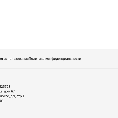
ия использования
Политика конфиденциальности
625728
а, дом 67
ссе, д.9, стр.1
-01