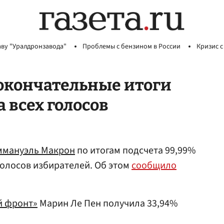
аву "Уралдронзавода"
Проблемы с бензином в России
Кризис с
окончательные итоги
 всех голосов
ммануэль Макрон
по итогам подсчета 99,99%
олосов избирателей. Об этом
сообщило
й фронт»
Марин Ле Пен получила 33,94%