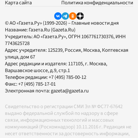
Карта сайта
Политика конфиденциальности
© АО «Газета.Ру» (1999-2026) – Главные новости дня
Название:
Газета.Ru
(Gazeta.Ru)
Учредитель:
АО «Газета.Ру»
, ОГРН 1067761730376, ИНН
7743625728
Адрес учредителя: 125239, Россия, Москва, Коптевская
улица, дом 67
Адрес редакции и издателя:
117105
, г.
Москва
,
Варшавское шоссе, д.9, стр.1
Телефон редакции:
+7 (495) 785-00-12
Факс:
+7 (495) 785-17-01
Электронная почта:
gazeta@gazeta.ru
Свидетельство о регистрации СМИ Эл № ФС77-67642
выдано федеральной службой по надзору в сфере
связи, информационных технологий и массовых
коммуникаций (Роскомнадзор) 10.11.2016 г. Редакция не
несет ответственности за достоверность информации,