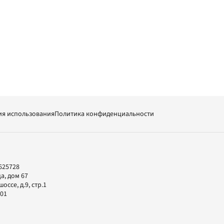
ия использования
Политика конфиденциальности
625728
а, дом 67
ссе, д.9, стр.1
-01