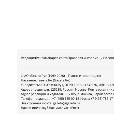
Редакция
Реклама
Карта сайта
Правовая информация
Услов
© АО «Газета.Ру» (1999-2026) – Главные новости дня
Название:
Газета.Ru
(Gazeta.Ru)
Учредитель:
АО «Газета.Ру»
, ОГРН 1067761730376, ИНН 7743
Адрес учредителя: 125239, Россия, Москва, Коптевская улиц
Адрес редакции и издателя:
117105
, г.
Москва
,
Варшавское шо
Телефон редакции:
+7 (495) 785-00-12
| Факс:
+7 (495) 785-17
Электронная почта:
gazeta@gazeta.ru
Нашли опечатку? Нажмите Ctrl+Enter