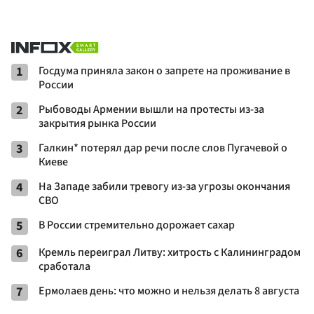
1
Госдума приняла закон о запрете на проживание в
России
2
Рыбоводы Армении вышли на протесты из-за
закрытия рынка России
3
Галкин* потерял дар речи после слов Пугачевой о
Киеве
4
На Западе забили тревогу из-за угрозы окончания
СВО
5
В России стремительно дорожает сахар
6
Кремль переиграл Литву: хитрость с Калининградом
сработала
7
Ермолаев день: что можно и нельзя делать 8 августа