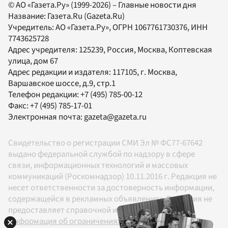
© АО «Газета.Ру» (1999-2026) – Главные новости дня
Название:
Газета.Ru
(Gazeta.Ru)
Учредитель:
АО «Газета.Ру»
, ОГРН 1067761730376, ИНН
7743625728
Адрес учредителя: 125239, Россия, Москва, Коптевская
улица, дом 67
Адрес редакции и издателя:
117105
, г.
Москва
,
Варшавское шоссе, д.9, стр.1
Телефон редакции:
+7 (495) 785-00-12
Факс:
+7 (495) 785-17-01
Электронная почта:
gazeta@gazeta.ru
Свидетельство о регистрации СМИ Эл № ФС77-67642
выдано федеральной службой по надзору в сфере
связи, информационных технологий и массовых
коммуникаций (Роскомнадзор) 10.11.2016 г. Редакция не
несет ответственности за достоверность информации,
содержащейся в рекламных объявлениях. Редакция не
предоставляет справочной информации.
Информация об ограничениях