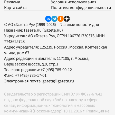
Реклама
Условия использования
Карта сайта
Политика конфиденциальности
© АО «Газета.Ру» (1999-2026) – Главные новости дня
Название:
Газета.Ru
(Gazeta.Ru)
Учредитель:
АО «Газета.Ру»
, ОГРН 1067761730376, ИНН
7743625728
Адрес учредителя: 125239, Россия, Москва, Коптевская
улица, дом 67
Адрес редакции и издателя:
117105
, г.
Москва
,
Варшавское шоссе, д.9, стр.1
Телефон редакции:
+7 (495) 785-00-12
Факс:
+7 (495) 785-17-01
Электронная почта:
gazeta@gazeta.ru
Свидетельство о регистрации СМИ Эл № ФС77-67642
выдано федеральной службой по надзору в сфере
связи, информационных технологий и массовых
коммуникаций (Роскомнадзор) 10.11.2016 г. Редакция не