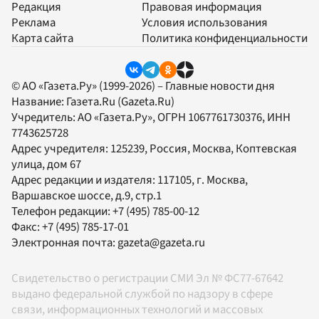
Редакция
Правовая информация
Реклама
Условия использования
Карта сайта
Политика конфиденциальности
© АО «Газета.Ру» (1999-2026) – Главные новости дня
Название:
Газета.Ru
(Gazeta.Ru)
Учредитель:
АО «Газета.Ру»
, ОГРН 1067761730376, ИНН
7743625728
Адрес учредителя: 125239, Россия, Москва, Коптевская
улица, дом 67
Адрес редакции и издателя:
117105
, г.
Москва
,
Варшавское шоссе, д.9, стр.1
Телефон редакции:
+7 (495) 785-00-12
Факс:
+7 (495) 785-17-01
Электронная почта:
gazeta@gazeta.ru
Свидетельство о регистрации СМИ Эл № ФС77-67642
выдано федеральной службой по надзору в сфере
связи, информационных технологий и массовых