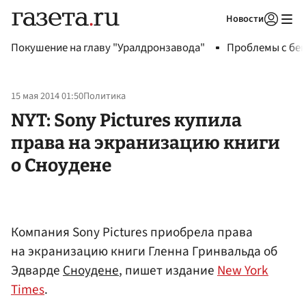
Новости
Авторизоваться
Покушение на главу "Уралдронзавода"
Проблемы с бен
15 мая 2014 01:50
Политика
NYT: Sony Pictures купила
права на экранизацию книги
о Сноудене
Компания Sony Pictures приобрела права
на экранизацию книги Гленна Гринвальда об
Эдварде
Сноудене
, пишет издание
New York
Times
.