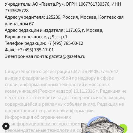
Учредитель:
АО «Газета.Ру»
, ОГРН 1067761730376, ИНН
7743625728
Адрес учредителя: 125239, Россия, Москва, Коптевская
улица, дом 67
Адрес редакции и издателя:
117105
, г.
Москва
,
Варшавское шоссе, д.9, стр.1
Телефон редакции:
+7 (495) 785-00-12
Факс:
+7 (495) 785-17-01
Электронная почта:
gazeta@gazeta.ru
Свидетельство о регистрации СМИ Эл № ФС77-67642
выдано федеральной службой по надзору в сфере
связи, информационных технологий и массовых
коммуникаций (Роскомнадзор) 10.11.2016 г. Редакция не
несет ответственности за достоверность информации,
содержащейся в рекламных объявлениях. Редакция не
предоставляет справочной информации.
Информация об ограничениях
На информационном ресурсе применяются
рекомендательные технологии в соответствии с