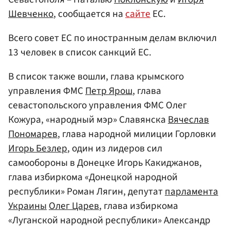
Шевченко
, сообщается на
сайте
ЕС.
Всего совет ЕС по иностранным делам включил
13 человек в список санкций ЕС.
В список также вошли, глава крымского
управления ФМС
Петр Ярош
, глава
севастопольского управления ФМС Олег
Кожура, «народный мэр» Славянска
Вячеслав
Пономарев
, глава народной милиции Горловки
Игорь Безлер
, один из лидеров сил
самообороны в Донецке Игорь Какиджанов,
глава избиркома «Донецкой народной
республики» Роман Лягин, депутат
парламента
Украины
Олег Царев
, глава избиркома
«Луганской народной республики» Александр