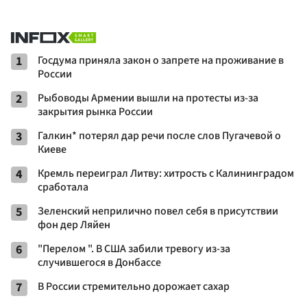
1
Госдума приняла закон о запрете на проживание в
России
2
Рыбоводы Армении вышли на протесты из-за
закрытия рынка России
3
Галкин* потерял дар речи после слов Пугачевой о
Киеве
4
Кремль переиграл Литву: хитрость с Калининградом
сработала
5
Зеленский неприлично повел cебя в присутствии
фон дер Ляйен
6
"Перелом ". В США забили тревогу из-за
случившегося в Донбассе
7
В России стремительно дорожает сахар