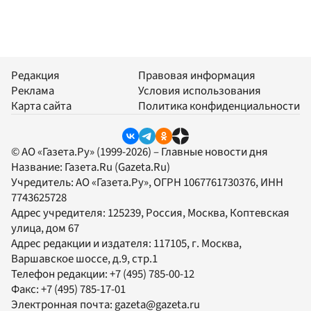
Редакция
Правовая информация
Реклама
Условия использования
Карта сайта
Политика конфиденциальности
© АО «Газета.Ру» (1999-2026) – Главные новости дня
Название:
Газета.Ru
(Gazeta.Ru)
Учредитель:
АО «Газета.Ру»
, ОГРН 1067761730376, ИНН
7743625728
Адрес учредителя: 125239, Россия, Москва, Коптевская
улица, дом 67
Адрес редакции и издателя:
117105
, г.
Москва
,
Варшавское шоссе, д.9, стр.1
Телефон редакции:
+7 (495) 785-00-12
Факс:
+7 (495) 785-17-01
Электронная почта:
gazeta@gazeta.ru