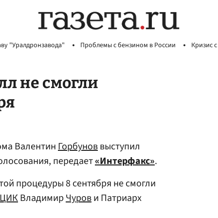
аву "Уралдронзавода"
Проблемы с бензином в России
Кризис с
лл не смогли
ря
ома Валентин
Горбунов
выступил
олосования, передает
«Интерфакс»
.
этой процедуры 8 сентября не смогли
ЦИК
Владимир
Чуров
и Патриарх