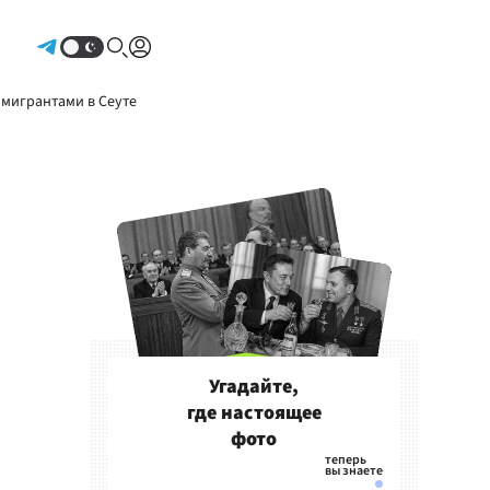
Авторизоваться
 мигрантами в Сеуте
Угадайте,
где настоящее
фото