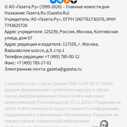
© АО «Газета.Ру» (1999-2026) – Главные новости дня
Название:
Газета.Ru
(Gazeta.Ru)
Учредитель:
АО «Газета.Ру»
, ОГРН 1067761730376, ИНН
7743625728
Адрес учредителя: 125239, Россия, Москва, Коптевская
улица, дом 67
Адрес редакции и издателя:
117105
, г.
Москва
,
Варшавское шоссе, д.9, стр.1
Телефон редакции:
+7 (495) 785-00-12
Факс:
+7 (495) 785-17-01
Электронная почта:
gazeta@gazeta.ru
Свидетельство о регистрации СМИ Эл № ФС77-67642
выдано федеральной службой по надзору в сфере
связи, информационных технологий и массовых
коммуникаций (Роскомнадзор) 10.11.2016 г. Редакция не
несет ответственности за достоверность информации,
содержащейся в рекламных объявлениях. Редакция не
предоставляет справочной информации.