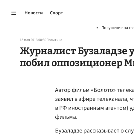
Новости
Спорт
Покушение на гл
15 мая 2013 00:39
Политика
Журналист Бузаладзе у
побил оппозиционер М
Автор фильм «Болото» телека
заявил в эфире телеканала,
в РФ иностранным агентом) у
фильма.
Бузаладзе рассказывает о сл