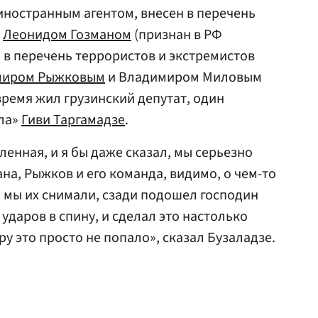
иностранным агентом, внесен в перечень
,
Леонидом Гозманом
(признан в РФ
 в перечень террористов и экстремистов
миром Рыжковым
и Владимиром Миловым
время жил грузинский депутат, один
ела»
Гиви Таргамадзе
.
енная, и я бы даже сказал, мы серьезно
на, Рыжков и его команда, видимо, о чем-то
а мы их снимали, сзади подошел господин
ударов в спину, и сделал это настолько
у это просто не попало», сказал Бузаладзе.