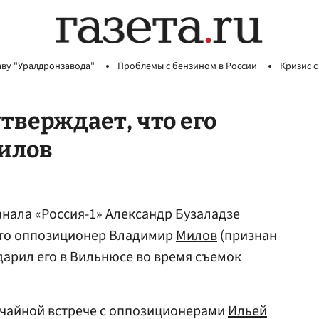
аву "Уралдронзавода"
Проблемы с бензином в России
Кризис с
тверждает, что его
илов
нала «Россия-1» Александр Бузаладзе
 что оппозиционер Владимир
Милов
(признан
дарил его в Вильнюсе во время съемок
учайной встрече с оппозиционерами
Ильей