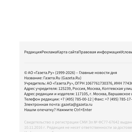
Редакция
Реклама
Карта сайта
Правовая информация
Услов
© АО «Газета.Ру» (1999-2026) – Главные новости дня
Название:
Газета.Ru
(Gazeta.Ru)
Учредитель:
АО «Газета.Ру»
, ОГРН 1067761730376, ИНН 7743
Адрес учредителя: 125239, Россия, Москва, Коптевская улиц
Адрес редакции и издателя:
117105
, г.
Москва
,
Варшавское шо
Телефон редакции:
+7 (495) 785-00-12
| Факс:
+7 (495) 785-17
Электронная почта:
gazeta@gazeta.ru
Нашли опечатку? Нажмите Ctrl+Enter
Свидетельство о регистрации СМИ Эл № ФС77-67642 выда
10.11.2016 г. Редакция не несет ответственности за дос